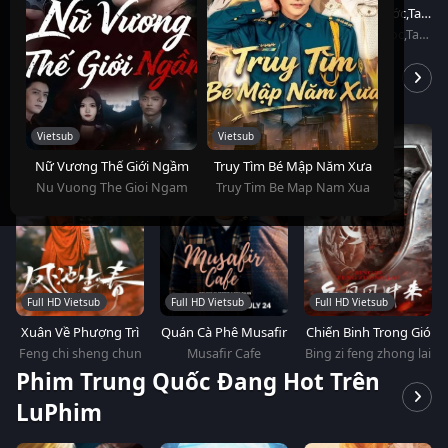
Kẻ Thù Của Trái Tim
Vua Bài Ẩn Danh
Từ Bỏ Hôn Ước,Ta
Phò Tá Tân Đế
Ke Thu Cua Trai Tim
Vua Bai An Danh
Tu Bo Hon Uoc,Ta
Pho Ta Tan De
Phim Bộ Cập Nhật Liên Tục Trên
LuPhim
Vietsub
Vietsub
Nữ Vương Thế Giới Ngầm
Truy Tìm Bé Mập Năm Xưa
Nu Vuong The Gioi Ngam
Truy Tim Be Map Nam Xua
Full HD Vietsub
Full HD Vietsub
Full HD Vietsub
Xuân Về Phượng Trì
Quán Cà Phê Musafir
Chiến Binh Trong Gió
Feng chi sheng chun
Musafir Cafe
Bing zi feng zhong lai
Phim Trung Quốc Đang Hot Trên
LuPhim