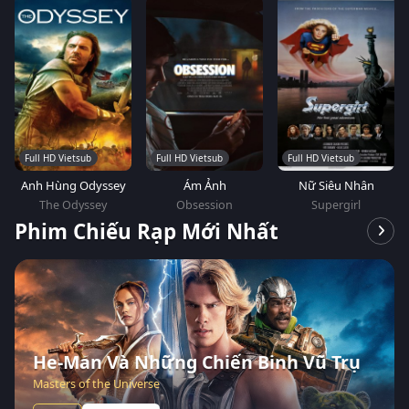
Full HD Vietsub
Full HD Vietsub
Full HD Vietsub
Anh Hùng Odyssey
Ám Ảnh
Nữ Siêu Nhân
The Odyssey
Obsession
Supergirl
Phim Chiếu Rạp Mới Nhất
He-Man Và Những Chiến Binh Vũ Trụ
Quý Cô Thừa Kế
Đội Thám Tử Cừu: Án Mạng Lúc Nửa
Cuộc Chiến Sinh Tử II
Đêm
Masters of the Universe
The Heiress
The Sheep Detectives
Mortal Kombat II