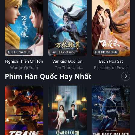
Full HD Vietsub
Full HD Vietsub
Full HD Vietsub
Nghịch Thiên Chí Tôn
Vạn Giới Độc Tôn
Bách Hoa Sát
Wan Jie Qi Yuan
Ten Thousand
Blossoms of Power
Worlds
Phim Hàn Quốc Hay Nhất