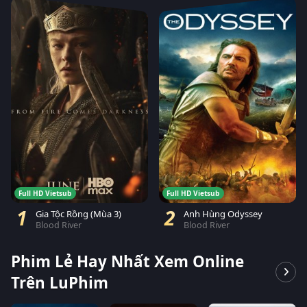
Full HD Vietsub
Full HD Vietsub
1
2
Gia Tộc Rồng (Mùa 3)
Anh Hùng Odyssey
Blood River
Blood River
Phim Lẻ Hay Nhất Xem Online
Trên LuPhim