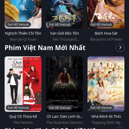
Full HD Vietsub
Full HD Vietsub
Full HD Vietsub
Nghịch Thiên Chí Tôn
Vạn Giới Độc Tôn
Bách Hoa Sát
Wan Jie Qi Yuan
Ten Thousand
Blossoms of Power
Worlds
Phim Việt Nam Mới Nhất
Full HD Vietsub
Full HD Vietsub
Full HD Vietsub
Quý Cô Thừa Kế
Út Lan: Oán Linh Giữ
Nhà Mình Đi Thôi
Của
The Heiress
The Guardian Demon
Tripping With My
Family