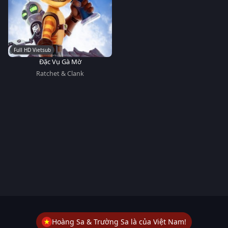
Full HD Vietsub
Đặc Vụ Gà Mờ
Ratchet & Clank
Hoàng Sa & Trường Sa là của Việt Nam!