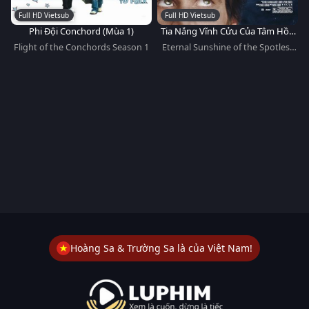
Full HD Vietsub
Full HD Vietsub
Phi Đội Conchord (Mùa 1)
Tia Nắng Vĩnh Cửu Của Tâm Hồn
Tinh Khiết
Flight of the Conchords Season 1
Eternal Sunshine of the Spotless
Mind
Hoàng Sa & Trường Sa là của Việt Nam!