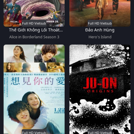
Full HD Vietsub
Full HD Vietsub
Thế Giới Không Lối Thoát
Đảo Anh Hùng
(Mùa 3)
Alice in Borderland Season 3
Hero's Island
Full HD Vietsub
Full HD Vietsub