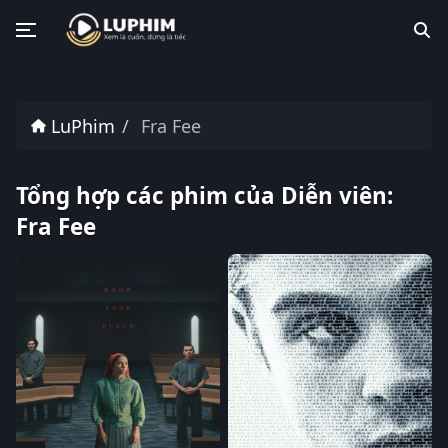
LuPhim
Fra Fee
Tổng hợp các phim của Diễn viên:
Fra Fee