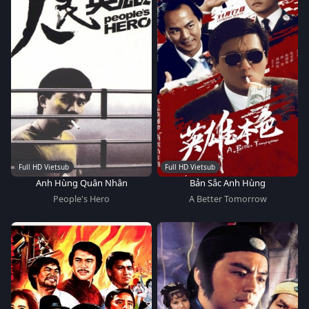
Full HD Vietsub
Full HD Vietsub
Anh Hùng Quân Nhân
Bản Sắc Anh Hùng
People's Hero
A Better Tomorrow