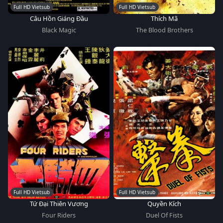
Full HD Vietsub
Full HD Vietsub
Câu Hồn Giáng Đầu
Thích Mã
Black Magic
The Blood Brothers
Full HD Vietsub
Full HD Vietsub
Tứ Đại Thiên Vương
Quyền Kích
Four Riders
Duel Of Fists