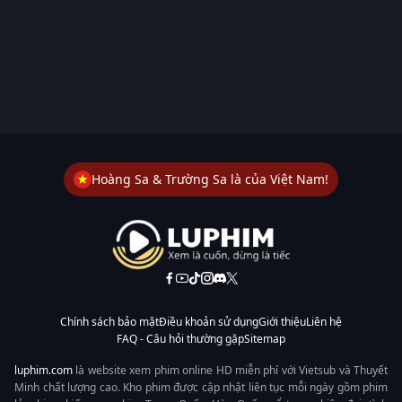
Hoàng Sa & Trường Sa là của Việt Nam!
Chính sách bảo mật
Điều khoản sử dụng
Giới thiệu
Liên hệ
FAQ - Câu hỏi thường gặp
Sitemap
luphim.com
là website xem phim online HD miễn phí với Vietsub và Thuyết
Minh chất lượng cao. Kho phim được cập nhật liên tục mỗi ngày gồm phim