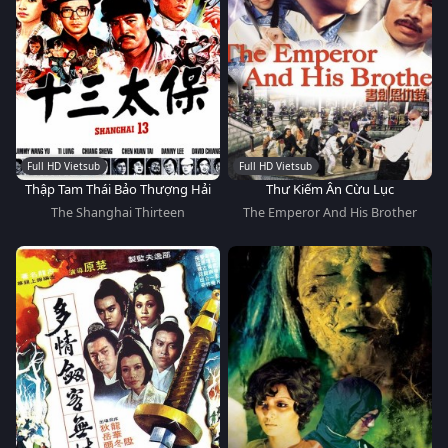
Full HD Vietsub
Full HD Vietsub
Thập Tam Thái Bảo Thượng Hải
Thư Kiếm Ân Cừu Lục
The Shanghai Thirteen
The Emperor And His Brother