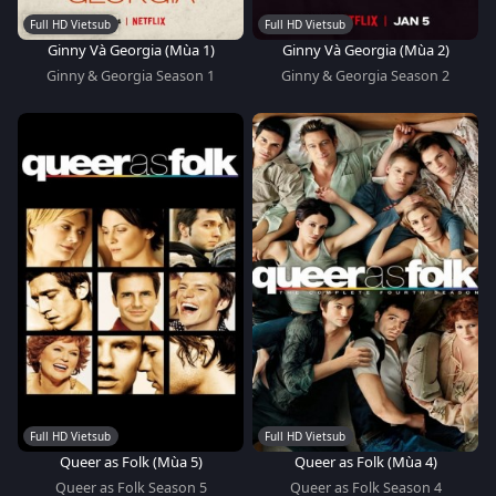
Full HD Vietsub
Full HD Vietsub
Ginny Và Georgia (Mùa 1)
Ginny Và Georgia (Mùa 2)
Ginny & Georgia Season 1
Ginny & Georgia Season 2
Full HD Vietsub
Full HD Vietsub
Queer as Folk (Mùa 5)
Queer as Folk (Mùa 4)
Queer as Folk Season 5
Queer as Folk Season 4