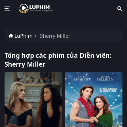
LuPhim
Sherry Miller
Tổng hợp các phim của Diễn viên:
Sherry Miller