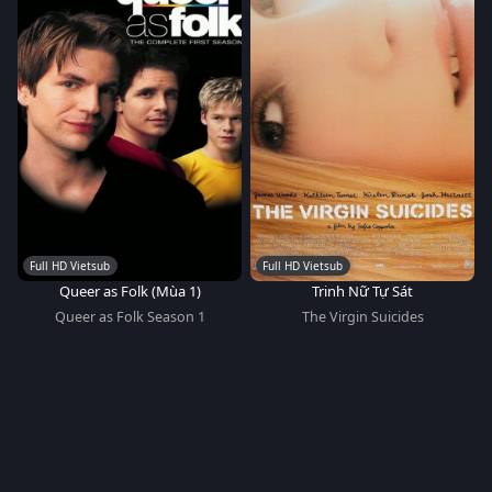
Full HD Vietsub
Full HD Vietsub
Queer as Folk (Mùa 1)
Trinh Nữ Tự Sát
Queer as Folk Season 1
The Virgin Suicides