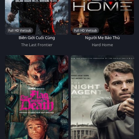
Full HD Vietsub
Full HD Vietsub
Biên Giới Cuối Cùng
Người Mẹ Báo Thù
The Last Frontier
Hard Home