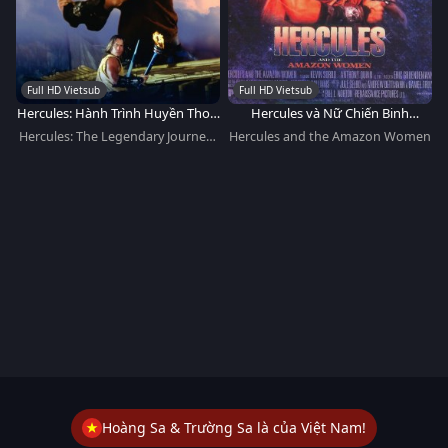
Full HD Vietsub
Full HD Vietsub
Hercules: Hành Trình Huyền Thoại
Hercules và Nữ Chiến Binh
- Vòng Tròn Lửa
Amazon
Hercules: The Legendary Journeys
Hercules and the Amazon Women
- The Circle of Fire
Hoàng Sa & Trường Sa là của Việt Nam!