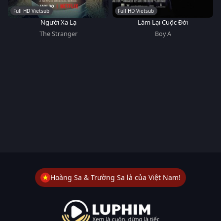
Full HD Vietsub
Full HD Vietsub
Người Xa Lạ
Làm Lại Cuộc Đời
The Stranger
Boy A
Hoàng Sa & Trường Sa là của Việt Nam!