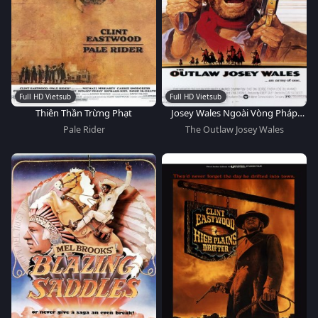
Full HD Vietsub
Full HD Vietsub
Thiên Thần Trừng Phạt
Josey Wales Ngoài Vòng Pháp
Luật
Pale Rider
The Outlaw Josey Wales