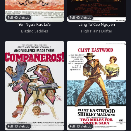
Full HD Vietsub
Full HD Vietsub
Yên Ngựa Rực Lửa
Lãng Tử Cao Nguyên
Blazing Saddles
High Plains Drifter
Full HD Vietsub
Full HD Vietsub