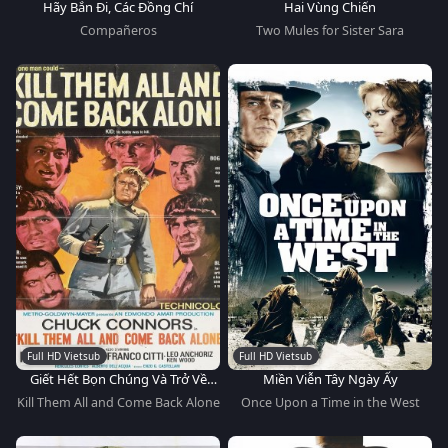
Hãy Bắn Đi, Các Đồng Chí
Hai Vùng Chiến
Compañeros
Two Mules for Sister Sara
Full HD Vietsub
Full HD Vietsub
Giết Hết Bọn Chúng Và Trở Về
Miền Viễn Tây Ngày Ấy
Một Mình
Kill Them All and Come Back Alone
Once Upon a Time in the West