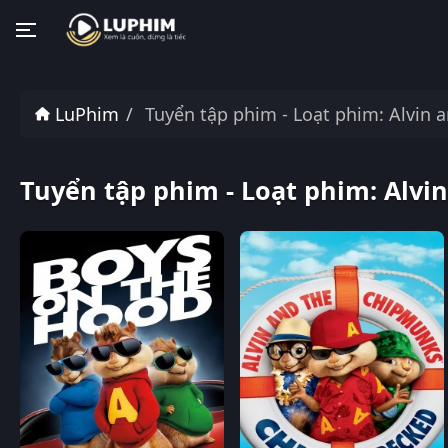
LuPhim
Tuyển tập phim - Loạt phim: Alvin 
Tuyển tập phim - Loạt phim:
Alvi