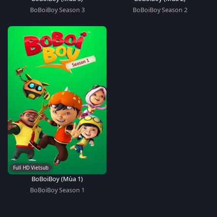
BoBoiBoy Season 3
BoBoiBoy Season 2
Full HD Vietsub
BoBoiBoy (Mùa 1)
BoBoiBoy Season 1