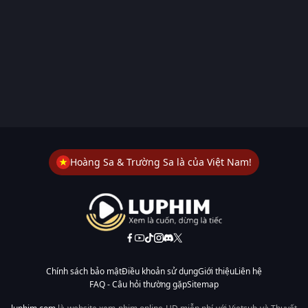
Hoàng Sa & Trường Sa là của Việt Nam!
Chính sách bảo mật
Điều khoản sử dụng
Giới thiệu
Liên hệ
FAQ - Câu hỏi thường gặp
Sitemap