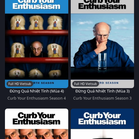
Full HD Vietsub
Full HD Vietsub
Đừng Quá Nhiệt Tình (Mùa 4)
Đừng Quá Nhiệt Tình (Mùa 3)
Curb Your Enthusiasm Season 4
Curb Your Enthusiasm Season 3