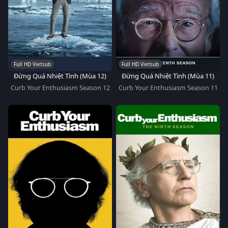
Full HD Vietsub
Full HD Vietsub
Đừng Quá Nhiệt Tình (Mùa 12)
Đừng Quá Nhiệt Tình (Mùa 11)
Curb Your Enthusiasm Season 12
Curb Your Enthusiasm Season 11