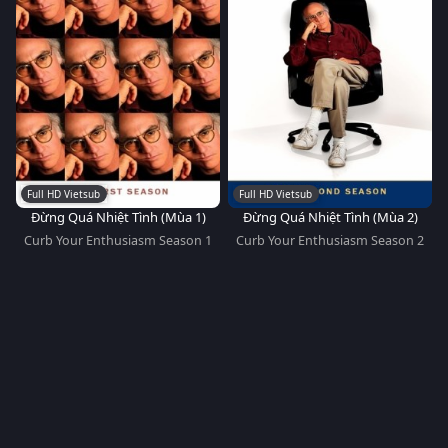
Full HD Vietsub
Full HD Vietsub
Đừng Quá Nhiệt Tình (Mùa 1)
Đừng Quá Nhiệt Tình (Mùa 2)
Curb Your Enthusiasm Season 1
Curb Your Enthusiasm Season 2