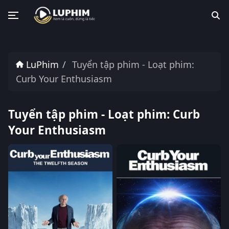
LuPhim
Tuyển tập phim - Loạt phim:
Curb Your Enthusiasm
Tuyển tập phim - Loạt phim:
Curb
Your Enthusiasm