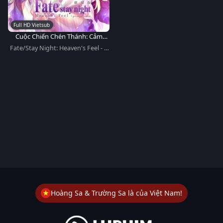
Full HD Vietsub
Cuộc Chiến Chén Thánh: Cảm
Nhận Thiên Đường
Fate/Stay Night: Heaven's Feel - I.
Presage Flower
Hoàng Sa & Trường Sa là của Việt Nam!