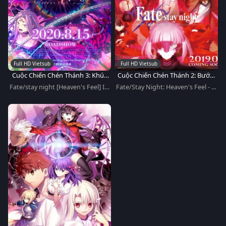
Full HD Vietsub
Full HD Vietsub
Cuộc Chiến Chén Thánh 3: Khúc
Cuộc Chiến Chén Thánh 2: Bướm
Xuân Ca
Lạc
Fate/stay night [Heaven's Feel] III.
Fate/Stay Night: Heaven's Feel - II.
spring song
Lost Butterfly