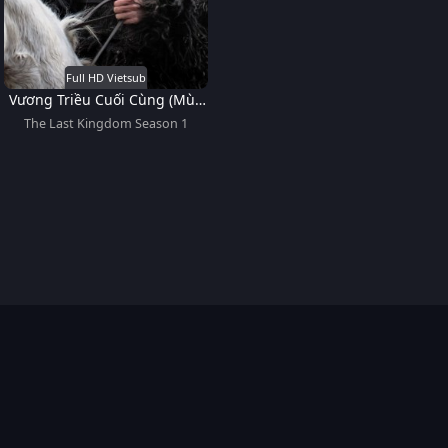
Full HD Vietsub
Vương Triều Cuối Cùng (Mùa
1)
The Last Kingdom Season 1