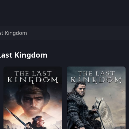
ast Kingdom
Last Kingdom