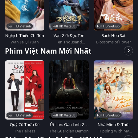
Full HD Vietsub
Full HD Vietsub
Full HD Vietsub
Nghịch Thiên Chí Tôn
Vạn Giới Độc Tôn
Bách Hoa Sát
Wan Jie Qi Yuan
Ten Thousand
Blossoms of Power
Worlds
Phim Việt Nam Mới Nhất
Full HD Vietsub
Full HD Vietsub
Full HD Vietsub
Quý Cô Thừa Kế
Út Lan: Oán Linh Giữ
Nhà Mình Đi Thôi
Của
The Heiress
The Guardian Demon
Tripping With My
Family