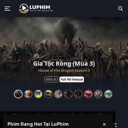
He-Man Và Những Chiến Binh Vũ Trụ
Đặc Vụ Kim Tái Khởi Động
Hành Trình Của Moana
Rick Và Morty (Mùa 9)
Gia Tộc Rồng (Mùa 3)
Anh Hùng Odyssey
Nữ Siêu Nhân
Đảo Hải Tặc
Silo (Mùa 3)
Ám Ảnh
House of the Dragon Season 3
Rick and Morty Season 9
Masters of the Universe
Agent Kim Reactivated
Silo Season 3
The Odyssey
Obsession
One Piece
Supergirl
Moana
8.3
7.0
9.0
8.1
9.0
8.2
8.1
4.4
7.1
7.6
Full HD Vietsub
Full HD Vietsub
Full HD Vietsub
Full HD Vietsub
Full HD Vietsub
Full HD Vietsub
Full HD Vietsub
Full HD Vietsub
Full HD Vietsub
Full HD Vietsub
LuPhim – Xem Phim Online HD
×
Vietsub, Thuyết Minh Nhanh Mượt
Phim Đang Hot Tại LuPhim