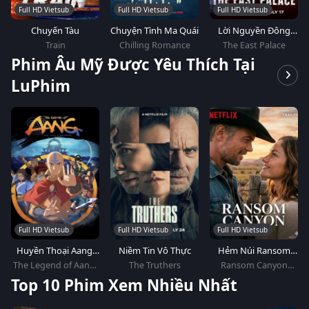
Full HD Vietsub
Full HD Vietsub
Full HD Vietsub
Chuyến Tàu
Chuyện Tình Ma Quái
Lời Nguyền Đông
Cung
Train
Chilling Romance
The East Palace
Phim Âu Mỹ Được Yêu Thích Tại
LuPhim
Full HD Vietsub
Full HD Vietsub
Full HD Vietsub
Huyền Thoại Aang:
Niềm Tin Vô Thực
Hẻm Núi Ransom
Tiết Khí Sư Cuối Cùng
(Mùa 2)
The Legend of Aang:
The Truthers
Ransom Canyon
The Last Airbender
Season 2
Top 10 Phim Xem Nhiều Nhất