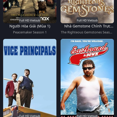
Full HD Vietsub
Full HD Vietsub
Người Hòa Giải (Mùa 1)
Nhà Gemstone Chính Trực
(Mùa 2)
Peacemaker Season 1
The Righteous Gemstones Season
2
Full HD Vietsub
Full HD Vietsub