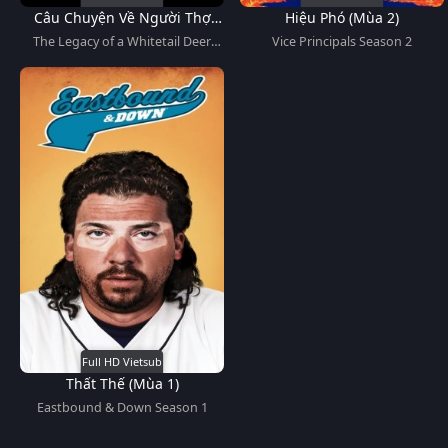
Câu Chuyện Về Người Thợ
Hiệu Phó (Mùa 2)
Săn Hươu Đuôi Trắng
The Legacy of a Whitetail Deer
Vice Principals Season 2
Hunter
Full HD Vietsub
Thất Thế (Mùa 1)
Eastbound & Down Season 1