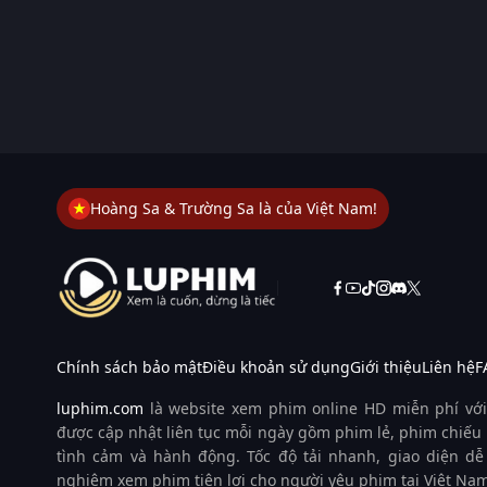
Hoàng Sa & Trường Sa là của Việt Nam!
Chính sách bảo mật
Điều khoản sử dụng
Giới thiệu
Liên hệ
F
luphim.com
là website xem phim online HD miễn phí với
được cập nhật liên tục mỗi ngày gồm phim lẻ, phim chiếu 
tình cảm và hành động. Tốc độ tải nhanh, giao diện dễ
nghiệm xem phim tiện lợi cho người yêu phim tại Việt Nam