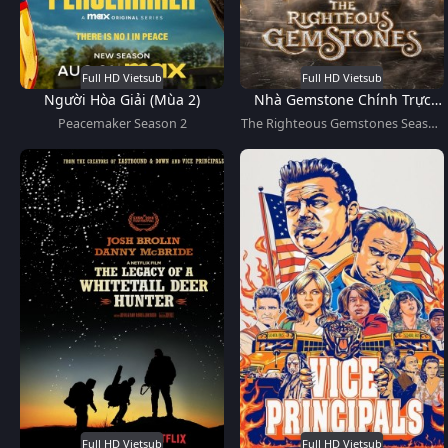
Full HD Vietsub
Full HD Vietsub
Người Hòa Giải (Mùa 2)
Nhà Gemstone Chính Trực
(Mùa 3)
Peacemaker Season 2
The Righteous Gemstones Season
3
Full HD Vietsub
Full HD Vietsub