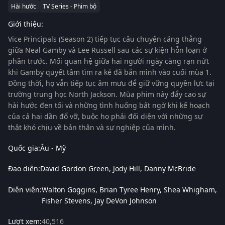
Hài hước
TV Series - Phim bộ
Giới thiệu:
Vice Principals (Season 2) tiếp tục câu chuyện căng thẳng
giữa Neal Gamby và Lee Russell sau các sự kiện hỗn loạn ở
phần trước. Mối quan hệ giữa hai người ngày càng rạn nứt
khi Gamby quyết tâm tìm ra kẻ đã bắn mình vào cuối mùa 1.
Đồng thời, họ vẫn tiếp tục âm mưu để giữ vững quyền lực tại
trường trung học North Jackson. Mùa phim này đẩy cao sự
hài hước đen tối và những tình huống bất ngờ khi kế hoạch
của cả hai dần đổ vỡ, buộc họ phải đối diện với những sự
thật khó chịu về bản thân và sự nghiệp của mình.
Quốc gia:
Âu - Mỹ
Đạo diễn:
David Gordon Green
Jody Hill
Danny McBride
Diễn viên:
Walton Goggins
Brian Tyree Henry
Shea Whigham
Fisher Stevens
Jay DeVon Johnson
Lượt xem:
40,516