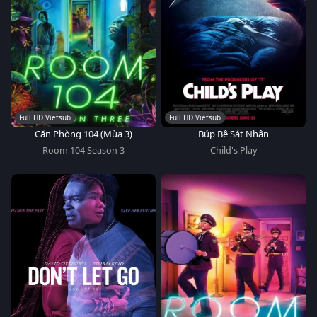
Full HD Vietsub
Full HD Vietsub
Căn Phòng 104 (Mùa 3)
Búp Bê Sát Nhân
Room 104 Season 3
Child's Play