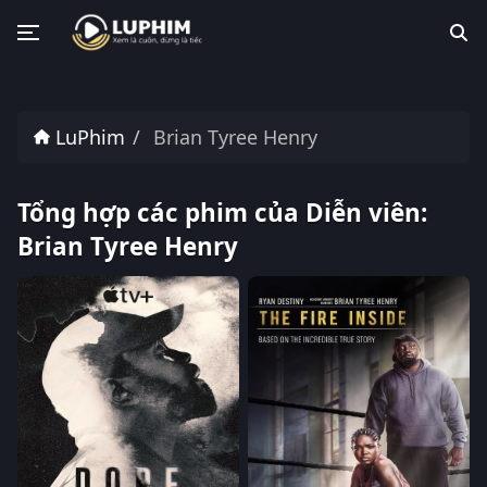
LuPhim
Brian Tyree Henry
Tổng hợp các phim của Diễn viên:
Brian Tyree Henry