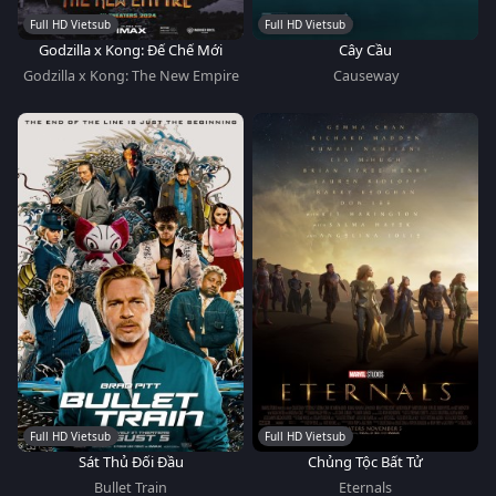
Full HD Vietsub
Full HD Vietsub
Godzilla x Kong: Đế Chế Mới
Cây Cầu
Godzilla x Kong: The New Empire
Causeway
Full HD Vietsub
Full HD Vietsub
Sát Thủ Đối Đầu
Chủng Tộc Bất Tử
Bullet Train
Eternals