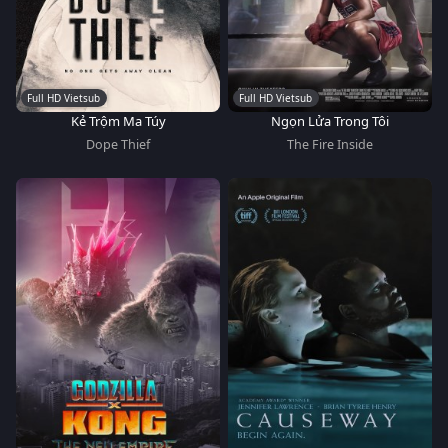
Full HD Vietsub
Full HD Vietsub
Kẻ Trộm Ma Túy
Ngọn Lửa Trong Tôi
Dope Thief
The Fire Inside