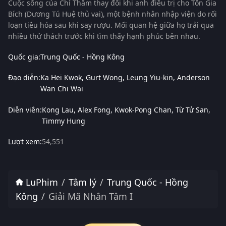
Cuộc sống của Chí Thâm thay đổi khi anh điều trị cho Tôn Gia
Bích (Dương Tú Huệ thủ vai), một bệnh nhân nhập viện do rối
loạn tiêu hóa sau khi say rượu. Mối quan hệ giữa họ trải qua
nhiều thử thách trước khi tìm thấy hạnh phúc bên nhau.
Quốc gia:
Trung Quốc - Hồng Kông
Đạo diễn:
Ka Hei Kwok
Gurt Wong
Leung Yiu-kin
Anderson
Wan Chi Wai
Diễn viên:
Kong Lau
Alex Fong
Kwok-Pong Chan
Từ Tử San
Timmy Hung
Lượt xem:
54,551
LuPhim
Tâm lý
Trung Quốc - Hồng
Kông
Giải Mã Nhân Tâm I