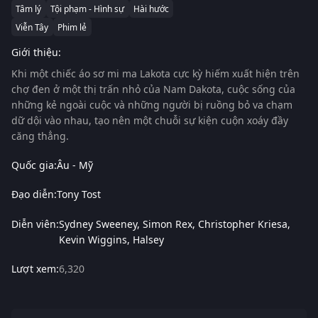
Tâm lý
Tội phạm - Hình sự
Hài hước
Viễn Tây
Phim lẻ
Giới thiệu:
Khi một chiếc áo sơ mi ma Lakota cực kỳ hiếm xuất hiện trên
chợ đen ở một thị trấn nhỏ của Nam Dakota, cuộc sống của
những kẻ ngoài cuộc và những người bị ruồng bỏ va chạm
dữ dội vào nhau, tạo nên một chuỗi sự kiện cuộn xoáy đầy
căng thẳng.
Quốc gia:
Âu - Mỹ
Đạo diễn:
Tony Tost
Diễn viên:
Sydney Sweeney
Simon Rex
Christopher Kriesa
Kevin Wiggins
Halsey
Lượt xem:
6,320