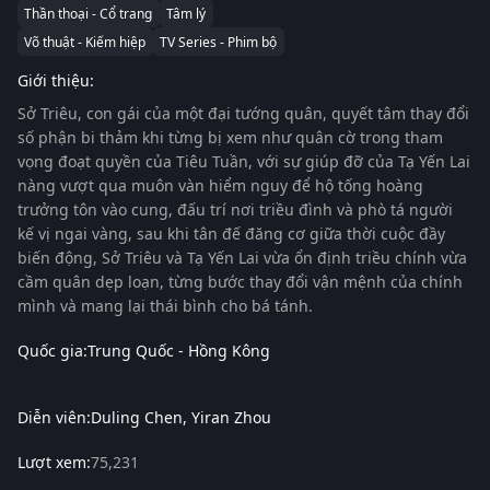
Thần thoại - Cổ trang
Tâm lý
Võ thuật - Kiếm hiệp
TV Series - Phim bộ
Giới thiệu:
Sở Triêu, con gái của một đại tướng quân, quyết tâm thay đổi
số phận bi thảm khi từng bị xem như quân cờ trong tham
vọng đoạt quyền của Tiêu Tuần, với sự giúp đỡ của Tạ Yến Lai
nàng vượt qua muôn vàn hiểm nguy để hộ tống hoàng
trưởng tôn vào cung, đấu trí nơi triều đình và phò tá người
kế vị ngai vàng, sau khi tân đế đăng cơ giữa thời cuộc đầy
biến động, Sở Triêu và Tạ Yến Lai vừa ổn định triều chính vừa
cầm quân dẹp loạn, từng bước thay đổi vận mệnh của chính
mình và mang lại thái bình cho bá tánh.
Quốc gia:
Trung Quốc - Hồng Kông
Diễn viên:
Duling Chen
Yiran Zhou
Lượt xem:
75,231