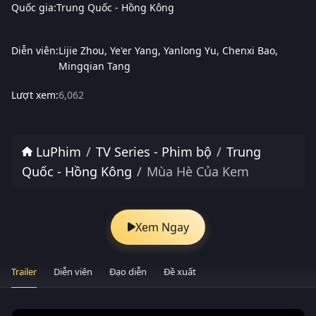
Quốc gia:
Trung Quốc - Hồng Kông
Diễn viên:
Lijie Zhou
Ye'er Yang
Yanlong Yu
Chenxi Bao
Mingqian Tang
Lượt xem:
6,062
LuPhim
TV Series - Phim bộ
Trung
Quốc - Hồng Kông
Mùa Hè Của Kem
Xem Ngay
Trailer
Diễn viên
Đạo diễn
Đề xuất