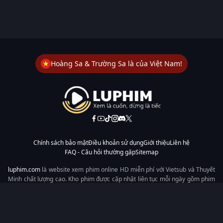
Hoàng Sa & Trường Sa là của Việt Nam!
Chính sách bảo mật
Điều khoản sử dụng
Giới thiệu
Liên hệ
FAQ - Câu hỏi thường gặp
Sitemap
luphim.com
là website xem phim online HD miễn phí với Vietsub và Thuyết
Minh chất lượng cao. Kho phim được cập nhật liên tục mỗi ngày gồm phim
lẻ, phim chiếu rạp, phim Trung Quốc, Hàn Quốc, cổ trang, hiện đại, tình
cảm và hành động. Tốc độ tải nhanh, giao diện dễ dùng, xem mượt trên
mọi thiết bị, mang đến trải nghiệm xem phim tiện lợi cho người yêu phim
tại Việt Nam.