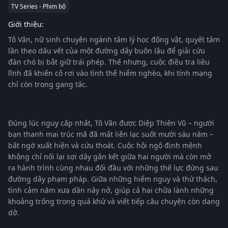
TV Series - Phim bộ
Giới thiệu:
Tô Vãn, nữ sinh chuyên ngành tâm lý học động vật, quyết tâm
lần theo dấu vết của một đường dây buôn lậu để giải cứu
đàn chó bị bắt giữ trái phép. Thế nhưng, cuộc điều tra liều
lĩnh đã khiến cô rơi vào tình thế hiểm nghèo, khi tính mạng
chỉ còn trong gang tấc.
Đúng lúc nguy cấp nhất, Tô Vãn được Diệp Thiên Vũ – người
bạn thanh mai trúc mã đã mất liên lạc suốt mười sáu năm –
bất ngờ xuất hiện và cứu thoát. Cuộc hội ngộ định mệnh
không chỉ nối lại sợi dây gắn kết giữa hai người mà còn mở
ra hành trình cùng nhau đối đầu với những thế lực đứng sau
đường dây phạm pháp. Giữa những hiểm nguy và thử thách,
tình cảm năm xưa dần nảy nở, giúp cả hai chữa lành những
khoảng trống trong quá khứ và viết tiếp câu chuyện còn dang
dở.