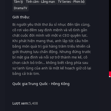
Tâm lý
Tình cảm - Lãng mạn
TV Series - Phim bộ
DramaTV
Giới thiệu:
Bị người yêu thời thơ ấu sỉ nhục đến tận cùng,
cô rơi vào đêm say định mệnh và vô tình gắn
chặt cuộc đời mình với một vị CEO quyền lực.
Khi phát hiện mang thai, anh lập tức cầu hôn
bằng món quà trị giá hàng trăm triệu khiến cả
giới thượng lưu chấn động. Nhưng đứng trước
bí mật gia đình và nỗi sợ trở thành mẹ kế, cô
chọn cách bỏ trốn… không biết rằng phía sau
sự lạnh lùng của anh là một kế hoạch giữ cô lại
bằng cả trái tim.
Quốc gia:
Trung Quốc - Hồng Kông
Lượt xem:
5,408