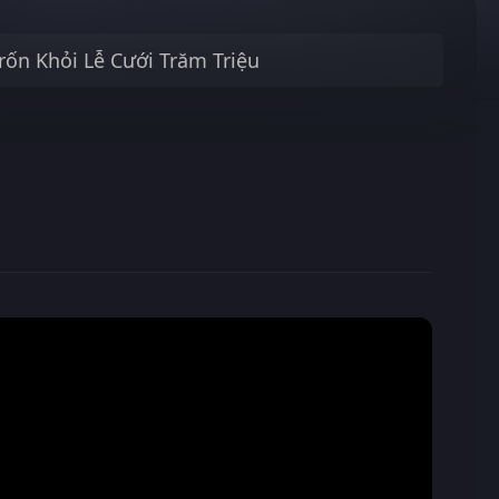
rốn Khỏi Lễ Cưới Trăm Triệu