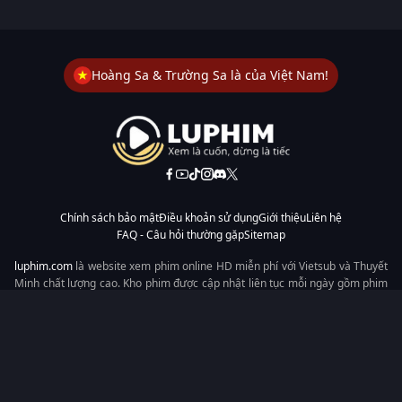
Hoàng Sa & Trường Sa là của Việt Nam!
Chính sách bảo mật
Điều khoản sử dụng
Giới thiệu
Liên hệ
FAQ - Câu hỏi thường gặp
Sitemap
luphim.com
là website xem phim online HD miễn phí với Vietsub và Thuyết
Minh chất lượng cao. Kho phim được cập nhật liên tục mỗi ngày gồm phim
lẻ, phim chiếu rạp, phim Trung Quốc, Hàn Quốc, cổ trang, hiện đại, tình
cảm và hành động. Tốc độ tải nhanh, giao diện dễ dùng, xem mượt trên
mọi thiết bị, mang đến trải nghiệm xem phim tiện lợi cho người yêu phim
tại Việt Nam.
Từ khóa tìm kiếm:
luphim.com
LuPhim
Phim Thuyết Minh
Phim Hay
Phim Mới
Phim Online