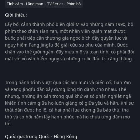
Tình cảm - Lãng mạn
TV Series - Phim bộ
Giới thiệu:
Lấy bối cảnh thành phố biên giới M vào những năm 1990, bộ
phim theo chân Tian Yan, một nhân viên quán mạt chược
buộc phải tiếp cận thương gia ngọc bích đầy quyền lực và
nguy hiểm Pang Jingfu để giải cứu sư phụ của mình. Bước
chân vào thế giới ngầm đầy mưu mô và toan tính, cô phải đối
mặt với vô vàn hiểm nguy và những cuộc đấu trí căng thẳng.
Trong hành trình vượt qua các âm mưu và biến cố, Tian Yan
và Pang Jingfu dần xây dựng lòng tin dành cho nhau. Thế
nhưng, những ân oán trong quá khứ và số phận nghiệt ngã
khiến tình cảm giữa họ luôn giằng xé giữa yêu và hận. Khi sự
thật dần được hé lộ, cả hai phải lựa chọn giữa báo thù, tha
thứ và cơ hội nắm lấy hạnh phúc mà họ chưa từng dám mơ
tới.
Quốc gia:
Trung Quốc - Hồng Kông