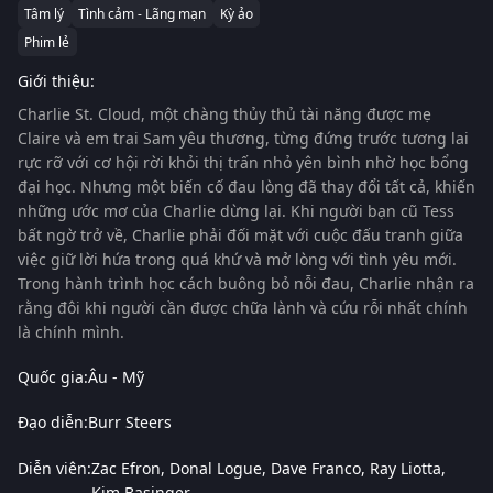
Tâm lý
Tình cảm - Lãng mạn
Kỳ ảo
Phim lẻ
Giới thiệu:
Charlie St. Cloud, một chàng thủy thủ tài năng được mẹ
Claire và em trai Sam yêu thương, từng đứng trước tương lai
rực rỡ với cơ hội rời khỏi thị trấn nhỏ yên bình nhờ học bổng
đại học. Nhưng một biến cố đau lòng đã thay đổi tất cả, khiến
những ước mơ của Charlie dừng lại. Khi người bạn cũ Tess
bất ngờ trở về, Charlie phải đối mặt với cuộc đấu tranh giữa
việc giữ lời hứa trong quá khứ và mở lòng với tình yêu mới.
Trong hành trình học cách buông bỏ nỗi đau, Charlie nhận ra
rằng đôi khi người cần được chữa lành và cứu rỗi nhất chính
là chính mình.
Quốc gia:
Âu - Mỹ
Đạo diễn:
Burr Steers
Diễn viên:
Zac Efron
Donal Logue
Dave Franco
Ray Liotta
Kim Basinger