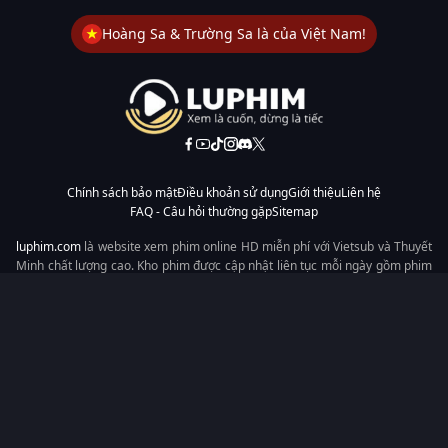
Hoàng Sa & Trường Sa là của Việt Nam!
Chính sách bảo mật
Điều khoản sử dụng
Giới thiệu
Liên hệ
FAQ - Câu hỏi thường gặp
Sitemap
luphim.com
là website xem phim online HD miễn phí với Vietsub và Thuyết
Minh chất lượng cao. Kho phim được cập nhật liên tục mỗi ngày gồm phim
lẻ, phim chiếu rạp, phim Trung Quốc, Hàn Quốc, cổ trang, hiện đại, tình
cảm và hành động. Tốc độ tải nhanh, giao diện dễ dùng, xem mượt trên
mọi thiết bị, mang đến trải nghiệm xem phim tiện lợi cho người yêu phim
tại Việt Nam.
Từ khóa tìm kiếm:
luphim.com
LuPhim
Phim Thuyết Minh
Phim Hay
Phim Mới
Phim Online
Copyright © 2026 by LuPhim - All rights reserved.