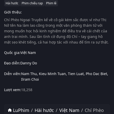
Hài hước
Phim chiếu rạp
Phim lẻ
Giới thiệu:
Chí Phèo Ngoại Truyện
kể về cô gái kém sắc được ví như Thị
Nở tên Na làm lao công trong một văn phòng thám tử với
mong muốn học hỏi kinh nghiệm để điều tra về cái chết của
anh trai mình. Sau lần tình cờ đụng độ Chí – tay giang hồ
mặt sẹo khét tiếng, cả hai hợp tác với nhau để tìm ra sự thật.
Quốc gia:
Việt Nam
Đạo diễn:
Danny Do
Diễn viên:
Nam Thu
Kieu Minh Tuan
Tien Luat
Pho Dac Biet
Ilram Choi
Lượt xem:
18,258
LuPhim
Hài hước
Việt Nam
Chí Phèo