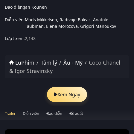
Đạo diễn:
Jan Kounen
Diễn viên:
Mads Mikkelsen
Radivoje Bukvic
Anatole
Taubman
Elena Morozova
Grigori Manoukov
Lượt xem:
2,148
LuPhim
Tâm lý
Âu - Mỹ
Coco Chanel
& Igor Stravinsky
Xem Ngay
Trailer
Diễn viên
Đạo diễn
Đề xuất