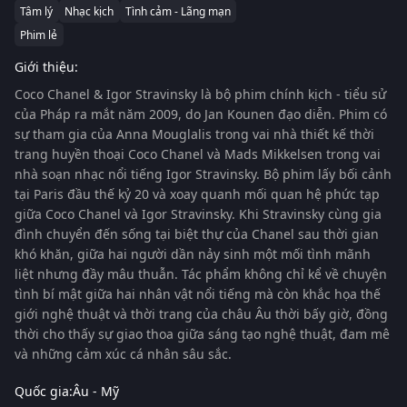
Tâm lý
Nhạc kịch
Tình cảm - Lãng mạn
Phim lẻ
Giới thiệu:
Coco Chanel & Igor Stravinsky
là bộ phim chính kịch - tiểu sử
của Pháp ra mắt năm 2009, do
Jan Kounen
đạo diễn. Phim có
sự tham gia của
Anna Mouglalis
trong vai nhà thiết kế thời
trang huyền thoại
Coco Chanel
và
Mads Mikkelsen
trong vai
nhà soạn nhạc nổi tiếng
Igor Stravinsky
. Bộ phim lấy bối cảnh
tại Paris đầu thế kỷ 20 và xoay quanh mối quan hệ phức tạp
giữa Coco Chanel và Igor Stravinsky. Khi Stravinsky cùng gia
đình chuyển đến sống tại biệt thự của Chanel sau thời gian
khó khăn, giữa hai người dần nảy sinh một mối tình mãnh
liệt nhưng đầy mâu thuẫn. Tác phẩm không chỉ kể về chuyện
tình bí mật giữa hai nhân vật nổi tiếng mà còn khắc họa thế
giới nghệ thuật và thời trang của châu Âu thời bấy giờ, đồng
thời cho thấy sự giao thoa giữa sáng tạo nghệ thuật, đam mê
và những cảm xúc cá nhân sâu sắc.
Quốc gia:
Âu - Mỹ