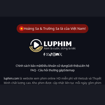
Hoàng Sa & Trường Sa là của Việt Nam!
Chính sách bảo mật
Điều khoản sử dụng
Giới thiệu
Liên hệ
FAQ - Câu hỏi thường gặp
Sitemap
luphim.com
là website xem phim online HD miễn phí với Vietsub và Thuyết
Minh chất lượng cao. Kho phim được cập nhật liên tục mỗi ngày gồm phim
lẻ, phim chiếu rạp, phim Trung Quốc, Hàn Quốc, cổ trang, hiện đại, tình
cảm và hành động. Tốc độ tải nhanh, giao diện dễ dùng, xem mượt trên
mọi thiết bị, mang đến trải nghiệm xem phim tiện lợi cho người yêu phim
tại Việt Nam.