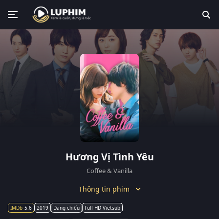
Hương Vị Tình Yêu
Coffee & Vanilla
Thông tin phim
5.6
2019
Đang chiếu
Full HD Vietsub