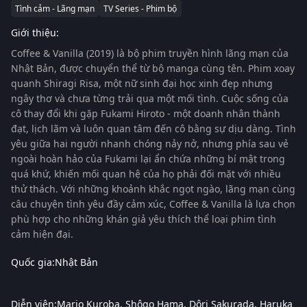
Tình cảm - Lãng mạn
TV Series - Phim bộ
Giới thiệu:
Coffee & Vanilla (2019)
là bộ phim truyền hình lãng mạn của
Nhật Bản, được chuyển thể từ bộ manga cùng tên. Phim xoay
quanh Shiragi Risa, một nữ sinh đại học xinh đẹp nhưng
ngây thơ và chưa từng trải qua một mối tình. Cuộc sống của
cô thay đổi khi gặp Fukami Hiroto - một doanh nhân thành
đạt, lịch lãm và luôn quan tâm đến cô bằng sự dịu dàng. Tình
yêu giữa hai người nhanh chóng nảy nở, nhưng phía sau vẻ
ngoài hoàn hảo của Fukami lại ẩn chứa những bí mật trong
quá khứ, khiến mối quan hệ của họ phải đối mặt với nhiều
thử thách. Với những khoảnh khắc ngọt ngào, lãng mạn cùng
câu chuyện tình yêu đầy cảm xúc, Coffee & Vanilla là lựa chọn
phù hợp cho những khán giả yêu thích thể loại phim tình
cảm hiện đại.
Quốc gia:
Nhật Bản
Diễn viên:
Mario Kuroba
Shôgo Hama
Dôri Sakurada
Haruka