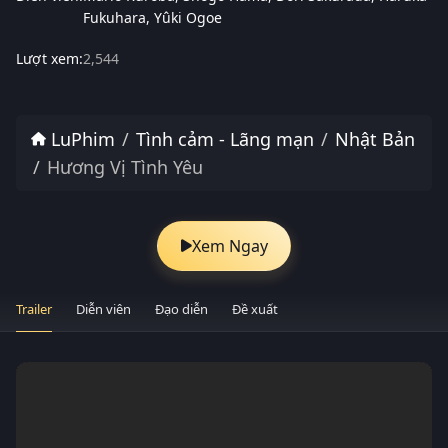
Fukuhara
Yûki Ogoe
Lượt xem:
2,544
LuPhim
Tình cảm - Lãng mạn
Nhật Bản
Hương Vị Tình Yêu
Xem Ngay
Trailer
Diễn viên
Đạo diễn
Đề xuất