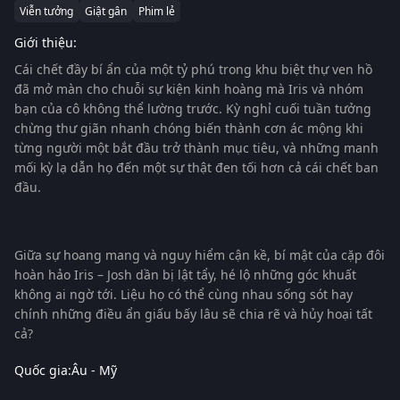
Viễn tưởng
Giật gân
Phim lẻ
Giới thiệu:
Cái chết đầy bí ẩn của một tỷ phú trong khu biệt thự ven hồ
đã mở màn cho chuỗi sự kiện kinh hoàng mà Iris và nhóm
bạn của cô không thể lường trước. Kỳ nghỉ cuối tuần tưởng
chừng thư giãn nhanh chóng biến thành cơn ác mộng khi
từng người một bắt đầu trở thành mục tiêu, và những manh
mối kỳ lạ dẫn họ đến một sự thật đen tối hơn cả cái chết ban
đầu.
Giữa sự hoang mang và nguy hiểm cận kề, bí mật của cặp đôi
hoàn hảo Iris – Josh dần bị lật tẩy, hé lộ những góc khuất
không ai ngờ tới. Liệu họ có thể cùng nhau sống sót hay
chính những điều ẩn giấu bấy lâu sẽ chia rẽ và hủy hoại tất
cả?
Quốc gia:
Âu - Mỹ