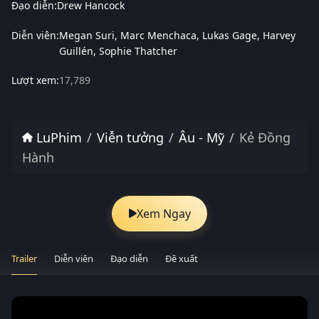
Đạo diễn:
Drew Hancock
Diễn viên:
Megan Suri
Marc Menchaca
Lukas Gage
Harvey
Guillén
Sophie Thatcher
Lượt xem:
17,789
LuPhim
Viễn tưởng
Âu - Mỹ
Kẻ Đồng
Hành
Xem Ngay
Trailer
Diễn viên
Đạo diễn
Đề xuất