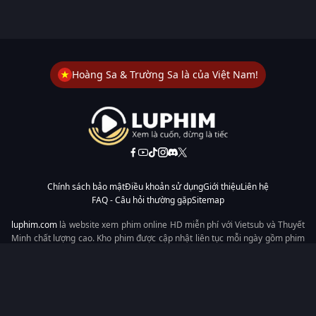
Hoàng Sa & Trường Sa là của Việt Nam!
Chính sách bảo mật
Điều khoản sử dụng
Giới thiệu
Liên hệ
FAQ - Câu hỏi thường gặp
Sitemap
luphim.com
là website xem phim online HD miễn phí với Vietsub và Thuyết
Minh chất lượng cao. Kho phim được cập nhật liên tục mỗi ngày gồm phim
lẻ, phim chiếu rạp, phim Trung Quốc, Hàn Quốc, cổ trang, hiện đại, tình
cảm và hành động. Tốc độ tải nhanh, giao diện dễ dùng, xem mượt trên
mọi thiết bị, mang đến trải nghiệm xem phim tiện lợi cho người yêu phim
tại Việt Nam.
Từ khóa tìm kiếm:
luphim.com
LuPhim
Phim Thuyết Minh
Phim Hay
Phim Mới