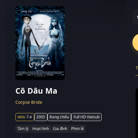
T
Cô Dâu Ma
Corpse Bride
7.4
2005
Đang chiếu
Full HD Vietsub
Tâm lý
Hoạt hình
Gia đình
Phim lẻ