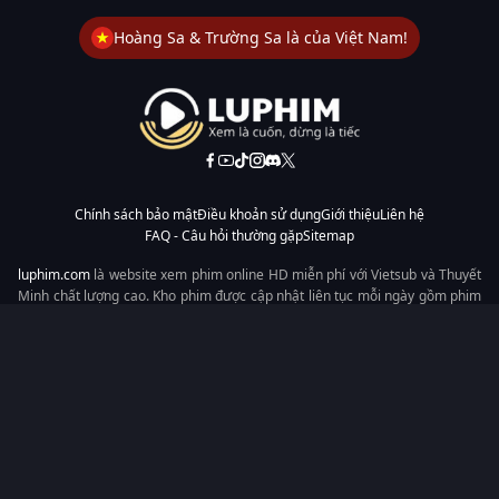
Hoàng Sa & Trường Sa là của Việt Nam!
Chính sách bảo mật
Điều khoản sử dụng
Giới thiệu
Liên hệ
FAQ - Câu hỏi thường gặp
Sitemap
luphim.com
là website xem phim online HD miễn phí với Vietsub và Thuyết
Minh chất lượng cao. Kho phim được cập nhật liên tục mỗi ngày gồm phim
lẻ, phim chiếu rạp, phim Trung Quốc, Hàn Quốc, cổ trang, hiện đại, tình
cảm và hành động. Tốc độ tải nhanh, giao diện dễ dùng, xem mượt trên
mọi thiết bị, mang đến trải nghiệm xem phim tiện lợi cho người yêu phim
tại Việt Nam.
Từ khóa tìm kiếm:
luphim.com
LuPhim
Phim Thuyết Minh
Phim Hay
Phim Mới
Phim Online
Copyright © 2026 by LuPhim - All rights reserved.