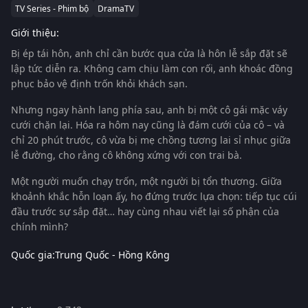
TV Series - Phim bộ
DramaTV
Giới thiệu:
Bị ép tái hôn, anh chỉ cần bước qua cửa là hôn lễ sắp đặt sẽ
lập tức diễn ra. Không cam chịu làm con rối, anh khoác đồng
phục bảo vệ định trốn khỏi khách sạn.
Nhưng ngay hành lang phía sau, anh bị một cô gái mặc váy
cưới chặn lại. Hóa ra hôm nay cũng là đám cưới của cô – và
chỉ 20 phút trước, cô vừa bị mẹ chồng tương lai sỉ nhục giữa
lễ đường, cho rằng cô không xứng với con trai bà.
Một người muốn chạy trốn, một người bị tổn thương. Giữa
khoảnh khắc hỗn loạn ấy, họ đứng trước lựa chọn: tiếp tục cúi
đầu trước sự sắp đặt… hay cùng nhau viết lại số phận của
chính mình?
Quốc gia:
Trung Quốc - Hồng Kông