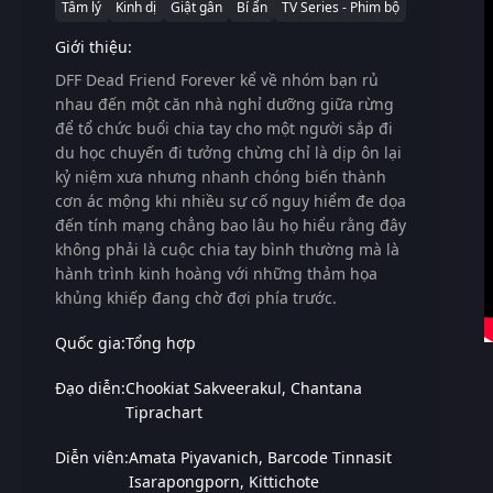
Tâm lý
Kinh dị
Giật gân
Bí ẩn
TV Series - Phim bộ
Giới thiệu:
DFF Dead Friend Forever kể về nhóm bạn rủ
nhau đến một căn nhà nghỉ dưỡng giữa rừng
để tổ chức buổi chia tay cho một người sắp đi
du học chuyến đi tưởng chừng chỉ là dịp ôn lại
kỷ niệm xưa nhưng nhanh chóng biến thành
cơn ác mộng khi nhiều sự cố nguy hiểm đe dọa
đến tính mạng chẳng bao lâu họ hiểu rằng đây
không phải là cuộc chia tay bình thường mà là
hành trình kinh hoàng với những thảm họa
khủng khiếp đang chờ đợi phía trước.
Quốc gia:
Tổng hợp
Đạo diễn:
Chookiat Sakveerakul
Chantana
Tiprachart
Diễn viên:
Amata Piyavanich
Barcode Tinnasit
Isarapongporn
Kittichote