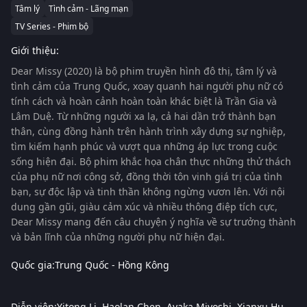
Tâm lý
Tình cảm - Lãng mạn
TV Series - Phim bộ
Giới thiệu:
Dear Missy (2020)
là bộ phim truyền hình đô thị, tâm lý và
tình cảm của Trung Quốc, xoay quanh hai người phụ nữ có
tính cách và hoàn cảnh hoàn toàn khác biệt là Trần Gia và
Lâm Duệ. Từ những người xa lạ, cả hai dần trở thành bạn
thân, cùng đồng hành trên hành trình xây dựng sự nghiệp,
tìm kiếm hạnh phúc và vượt qua những áp lực trong cuộc
sống hiện đại. Bộ phim khắc họa chân thực những thử thách
của phụ nữ nơi công sở, đồng thời tôn vinh giá trị của tình
bạn, sự độc lập và tinh thần không ngừng vươn lên. Với nội
dung gần gũi, giàu cảm xúc và nhiều thông điệp tích cực,
Dear Missy mang đến câu chuyện ý nghĩa về sự trưởng thành
và bản lĩnh của những người phụ nữ hiện đại.
Quốc gia:
Trung Quốc - Hồng Kông
Diễn viên:
Yitong Li
Haolan Chen
Ayaka Miyoshi
Xianxu Hu