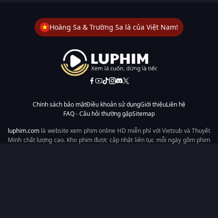
Hoàng Sa & Trường Sa là của Việt Nam!
Chính sách bảo mật
Điều khoản sử dụng
Giới thiệu
Liên hệ
FAQ - Câu hỏi thường gặp
Sitemap
luphim.com
là website xem phim online HD miễn phí với Vietsub và Thuyết
Minh chất lượng cao. Kho phim được cập nhật liên tục mỗi ngày gồm phim
lẻ, phim chiếu rạp, phim Trung Quốc, Hàn Quốc, cổ trang, hiện đại, tình
cảm và hành động. Tốc độ tải nhanh, giao diện dễ dùng, xem mượt trên
mọi thiết bị, mang đến trải nghiệm xem phim tiện lợi cho người yêu phim
tại Việt Nam.
Từ khóa tìm kiếm:
luphim.com
LuPhim
Phim Thuyết Minh
Phim Hay
Phim Mới
Phim Online
Copyright © 2026 by LuPhim - All rights reserved.