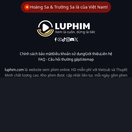
Hoàng Sa & Trường Sa là của Việt Nam!
Chính sách bảo mật
Điều khoản sử dụng
Giới thiệu
Liên hệ
FAQ - Câu hỏi thường gặp
Sitemap
luphim.com
là website xem phim online HD miễn phí với Vietsub và Thuyết
Minh chất lượng cao. Kho phim được cập nhật liên tục mỗi ngày gồm phim
lẻ, phim chiếu rạp, phim Trung Quốc, Hàn Quốc, cổ trang, hiện đại, tình
cảm và hành động. Tốc độ tải nhanh, giao diện dễ dùng, xem mượt trên
mọi thiết bị, mang đến trải nghiệm xem phim tiện lợi cho người yêu phim
tại Việt Nam.
Từ khóa tìm kiếm:
luphim.com
LuPhim
Phim Thuyết Minh
Phim Hay
Phim Mới
Phim Online
Copyright © 2026 by LuPhim - All rights reserved.