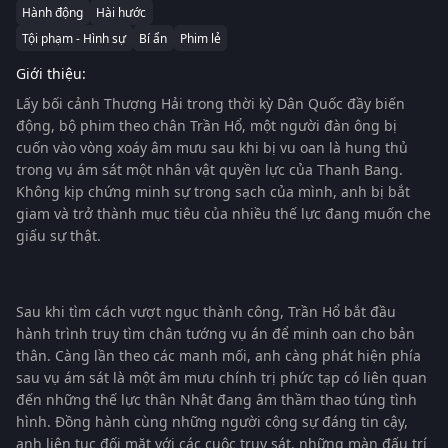
Hành động
Hài hước
Tội phạm - Hình sự
Bí ẩn
Phim lẻ
Giới thiệu:
Lấy bối cảnh Thượng Hải trong thời kỳ Dân Quốc đầy biến
động, bộ phim theo chân Trần Hổ, một người đàn ông bị
cuốn vào vòng xoáy âm mưu sau khi bị vu oan là hung thủ
trong vụ ám sát một nhân vật quyền lực của Thanh Bang.
Không kịp chứng minh sự trong sạch của mình, anh bị bắt
giam và trở thành mục tiêu của nhiều thế lực đang muốn che
giấu sự thật.
Sau khi tìm cách vượt ngục thành công, Trần Hổ bắt đầu
hành trình truy tìm chân tướng vụ án để minh oan cho bản
thân. Càng lần theo các manh mối, anh càng phát hiện phía
sau vụ ám sát là một âm mưu chính trị phức tạp có liên quan
đến những thế lực thân Nhật đang âm thầm thao túng tình
hình. Đồng hành cùng những người cộng sự đáng tin cậy,
anh liên tục đối mặt với các cuộc truy sát, những màn đấu trí