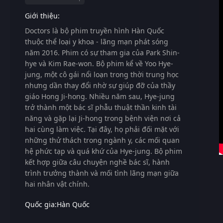
Giới thiệu:
Doctors
là bộ phim truyền hình Hàn Quốc
thuộc thể loại y khoa - lãng mạn phát sóng
năm 2016. Phim có sự tham gia của
Park Shin-
hye
và
Kim Rae-won
. Bộ phim kể về Yoo Hye-
jung, một cô gái nổi loạn trong thời trung học
nhưng dần thay đổi nhờ sự giúp đỡ của thầy
giáo Hong Ji-hong. Nhiều năm sau, Hye-jung
trở thành một bác sĩ phẫu thuật thần kinh tài
năng và gặp lại Ji-hong trong bệnh viện nơi cả
hai cùng làm việc. Tại đây, họ phải đối mặt với
những thử thách trong ngành y, các mối quan
hệ phức tạp và quá khứ của Hye-jung. Bộ phim
kết hợp giữa câu chuyện nghề bác sĩ, hành
trình trưởng thành và mối tình lãng mạn giữa
hai nhân vật chính.
Quốc gia:
Hàn Quốc