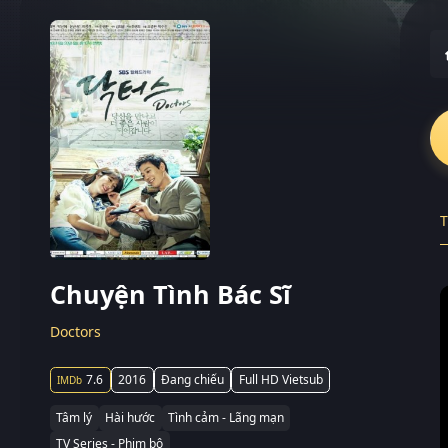
T
Chuyện Tình Bác Sĩ
Doctors
7.6
2016
Đang chiếu
Full HD Vietsub
Tâm lý
Hài hước
Tình cảm - Lãng mạn
TV Series - Phim bộ