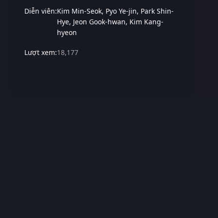
Diễn viên:
Kim Min-Seok
Pyo Ye-jin
Park Shin-
Hye
Jeon Gook-hwan
Kim Kang-
hyeon
Lượt xem:
18,177