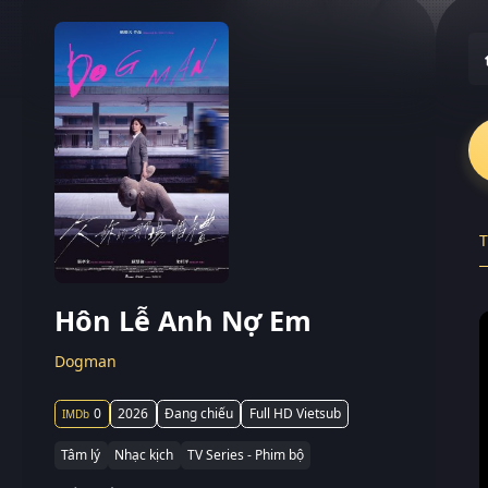
T
Hôn Lễ Anh Nợ Em
Dogman
0
2026
Đang chiếu
Full HD Vietsub
Tâm lý
Nhạc kịch
TV Series - Phim bộ