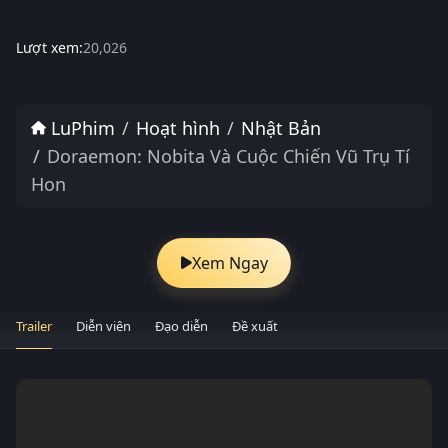
Lượt xem:
20,026
LuPhim
Hoạt hình
Nhật Bản
Doraemon: Nobita Và Cuộc Chiến Vũ Trụ Tí
Hon
Xem Ngay
Trailer
Diễn viên
Đạo diễn
Đề xuất