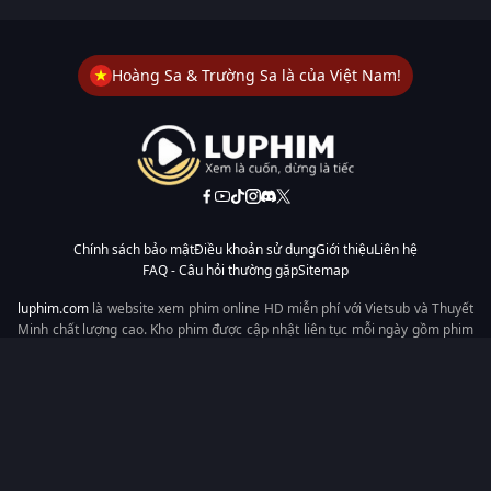
Hoàng Sa & Trường Sa là của Việt Nam!
Chính sách bảo mật
Điều khoản sử dụng
Giới thiệu
Liên hệ
FAQ - Câu hỏi thường gặp
Sitemap
luphim.com
là website xem phim online HD miễn phí với Vietsub và Thuyết
Minh chất lượng cao. Kho phim được cập nhật liên tục mỗi ngày gồm phim
lẻ, phim chiếu rạp, phim Trung Quốc, Hàn Quốc, cổ trang, hiện đại, tình
cảm và hành động. Tốc độ tải nhanh, giao diện dễ dùng, xem mượt trên
mọi thiết bị, mang đến trải nghiệm xem phim tiện lợi cho người yêu phim
tại Việt Nam.
Từ khóa tìm kiếm:
luphim.com
LuPhim
Phim Thuyết Minh
Phim Hay
Phim Mới
Phim Online