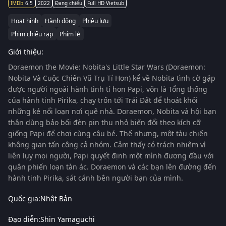
6.5
2022
Đang chiếu
Full HD Vietsub
Hoạt hình
Hành động
Phiêu lưu
Phim chiếu rạp
Phim lẻ
Giới thiệu:
Doraemon the Movie: Nobita's Little Star Wars (Doraemon:
Nobita Và Cuộc Chiến Vũ Trụ Tí Hon)
kể về Nobita tình cờ gặp
được người ngoài hành tinh tí hon Papi, vốn là Tổng thống
của hành tinh Pirika, chạy trốn tới Trái Đất để thoát khỏi
những kẻ nổi loạn nơi quê nhà. Doraemon, Nobita và hội bạn
thân dùng bảo bối đèn pin thu nhỏ biến đổi theo kích cỡ
giống Papi để chơi cùng cậu bé. Thế nhưng, một tàu chiến
không gian tấn công cả nhóm. Cảm thấy có trách nhiệm vì
liên lụy mọi người, Papi quyết định một mình đương đầu với
quân phiến loạn tàn ác. Doraemon và các bạn lên đường đến
hành tinh Pirika, sát cánh bên người bạn của mình.
Quốc gia:
Nhật Bản
Đạo diễn:
Shin Yamaguchi