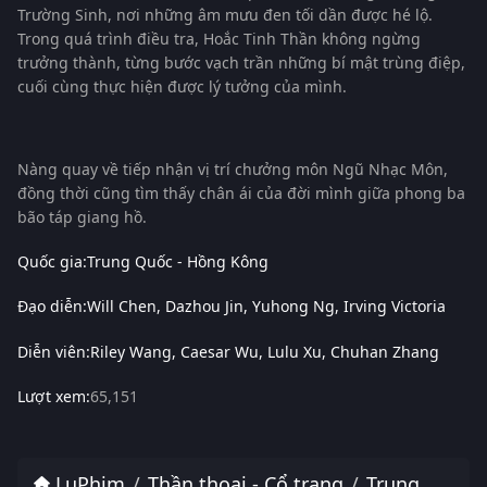
Trường Sinh, nơi những âm mưu đen tối dần được hé lộ.
Trong quá trình điều tra, Hoắc Tinh Thần không ngừng
trưởng thành, từng bước vạch trần những bí mật trùng điệp,
cuối cùng thực hiện được lý tưởng của mình.
Nàng quay về tiếp nhận vị trí chưởng môn Ngũ Nhạc Môn,
đồng thời cũng tìm thấy chân ái của đời mình giữa phong ba
bão táp giang hồ.
Quốc gia:
Trung Quốc - Hồng Kông
Đạo diễn:
Will Chen
Dazhou Jin
Yuhong Ng
Irving Victoria
Diễn viên:
Riley Wang
Caesar Wu
Lulu Xu
Chuhan Zhang
Lượt xem:
65,151
LuPhim
Thần thoại - Cổ trang
Trung