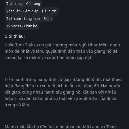
Thần thoại - Cổ trang
Võ thuật - Kiếm hiệp
Hài hước
Tình cảm - Lãng mạn
Bí ẩn
TV Series - Phim bộ
Giới thiệu:
Hoắc Tinh Thần, con gái chưởng môn Ngũ Nhạc Môn, danh
môn đệ nhất võ lâm, quyết định dấn thân vào giang hồ để
chống lại số mệnh và cuộc hôn nhân sắp đặt.
Trên hành trình, nàng tình cờ gặp Tương Bộ Đinh, một thiếu
hiệp đang điều tra vụ mất tích bí ẩn của tông đồ. Hai người
kết giao, cùng nhau hành tẩu giang hồ, kết bạn với nhiều
hiệp sĩ và dần khám phá sự thật về sự xuất hiện của dị tộc
trong võ lâm.
Manh mối dẫn họ đến hai môn phái lớn Mộ Lang và Tống