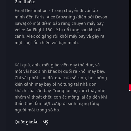
Giới thiệu:
Final Destination
- Trong chuyến đi với lớp
mình đến Paris, Alex Browning (diển bởi Devon
Sawa) có một điềm báo rằng chuyến máy bay
Volee Air Flight 180 sẽ bị nổ tung sau khi cất
cánh. Alex cố gắng rời khỏi máy bay và gây ra
một cuộc ẩu chiến với bạn mình.
Kết quả, anh, một giáo viên dạy thể dục, và
một vài học sinh khác bị đuổi ra khỏi máy bay.
Chỉ vài phút sau đó, qua cửa sổ kính, họ chứng
kiến cảnh máy bay bị nổ tung tại nhà đón
khách của sân bay. Trong lúc họ cảm thấy nhẹ
nhỏm vì thoát chết, cơn ác mộng lại ập đến khi
thấn Chết lần lượt cướp đi sinh mạng từng
người một trong số họ.
Quốc gia:
Âu - Mỹ