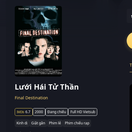
T
Lưới Hái Tử Thần
Final Destination
6.7
2000
Đang chiếu
Full HD Vietsub
Kinh dị
Giật gân
Phim lẻ
Phim chiếu rạp