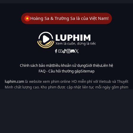
Hoàng Sa & Trường Sa là của Việt Nam!
Chính sách bảo mật
Điều khoản sử dụng
Giới thiệu
Liên hệ
FAQ - Câu hỏi thường gặp
Sitemap
luphim.com
là website xem phim online HD miễn phí với Vietsub và Thuyết
Minh chất lượng cao. Kho phim được cập nhật liên tục mỗi ngày gồm phim
lẻ, phim chiếu rạp, phim Trung Quốc, Hàn Quốc, cổ trang, hiện đại, tình
cảm và hành động. Tốc độ tải nhanh, giao diện dễ dùng, xem mượt trên
mọi thiết bị, mang đến trải nghiệm xem phim tiện lợi cho người yêu phim
tại Việt Nam.
Từ khóa tìm kiếm:
luphim.com
LuPhim
Phim Thuyết Minh
Phim Hay
Phim Mới
Phim Online