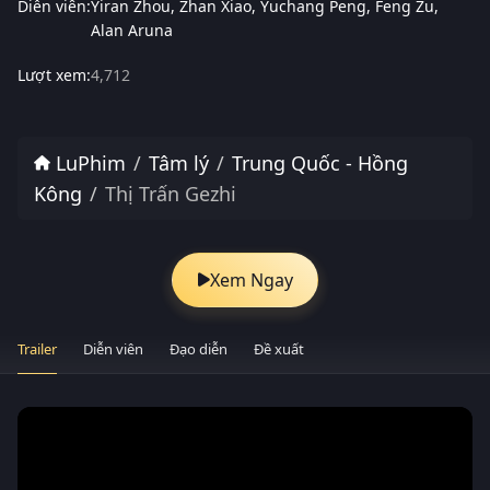
Diễn viên:
Yiran Zhou
Zhan Xiao
Yuchang Peng
Feng Zu
Alan Aruna
Lượt xem:
4,712
LuPhim
Tâm lý
Trung Quốc - Hồng
Kông
Thị Trấn Gezhi
Xem Ngay
Trailer
Diễn viên
Đạo diễn
Đề xuất