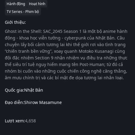
Hành động
Hoạt hình
TV Series - Phim bộ
Giới thiệu:
Ghost in the Shell: SAC_2045 Season 1
là một bộ anime hành
động - khoa học viễn tưởng - cyberpunk của Nhật Bản. Câu
chuyện lấy bối cảnh tương lai khi thế giới rơi vào tình trạng
“chiến tranh bền vững”, xoay quanh Motoko Kusanagi cùng
đội đặc nhiệm Section 9 nhận nhiệm vụ điều tra những thực
thể siêu trí tuệ nguy hiểm mang tên Post-Human; từ đó cả
nhóm bị cuốn vào những cuộc chiến công nghệ căng thẳng,
âm mưu chính trị và các bí mật đe dọa tương lai nhân loại.
Quốc gia:
Nhật Bản
Đạo diễn:
Shirow Masamune
Lượt xem:
4,658