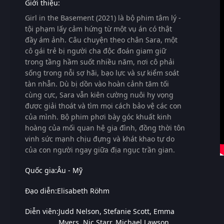
Giới thiệu:
Girl in the Basement
(2021) là bộ phim tâm lý -
tội phạm lấy cảm hứng từ một vụ án có thật
đầy ám ảnh. Câu chuyện theo chân Sara, một
cô gái trẻ bị người cha độc đoán giam giữ
trong tầng hầm suốt nhiều năm, nơi cô phải
sống trong nỗi sợ hãi, bạo lực và sự kiểm soát
tàn nhẫn. Dù bị dồn vào hoàn cảnh tăm tối
cùng cực, Sara vẫn kiên cường nuôi hy vọng
được giải thoát và tìm mọi cách bảo vệ các con
của mình. Bộ phim phơi bày góc khuất kinh
hoàng của mối quan hệ gia đình, đồng thời tôn
vinh sức mạnh chịu đựng và khát khao tự do
của con người ngay giữa địa ngục trần gian.
Quốc gia:
Âu - Mỹ
Đạo diễn:
Elisabeth Röhm
Diễn viên:
Judd Nelson
Stefanie Scott
Emma
Myers
Nic Starr
Michael Lawson