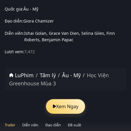
Quốc gia:
Âu - Mỹ
Đạo diễn:
Giora Chamizer
Diễn viên:
Ishai Golan
Grace Van Dien
Selina Giles
Finn
Roberts
Benjamin Papac
Lượt xem:
7,472
LuPhim
Tâm lý
Âu - Mỹ
Học Viện
Greenhouse Mùa 3
Xem Ngay
Trailer
Diễn viên
Đạo diễn
Đề xuất