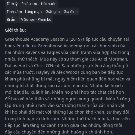
Tâm lý
Phiêu lưu
Hài hước
Tình cảm - Lãng mạn
Giật gân
Gia đình
Bí ẩn
TV Series - Phim bộ
Giới thiệu:
Greenhouse Academy Season 3 (2019)
tiếp tục câu chuyện tại
học viện nội trú Greenhouse Academy, nơi các học sinh của
hai nhóm Ravens và Eagles vừa cạnh tranh vừa hợp tác trong
nhiều thử thách. Mùa này có sự tham gia của
Ariel Mortman
,
Dallas Hart
và
Chris O'Neal
. Sau những sự kiện căng thẳng ở
các mùa trước, Hayley và Alex Woods cùng bạn bè tiếp tục
khám phá những bí mật nguy hiểm liên quan đến học viện và
những tổ chức đứng sau các âm mưu đó. Những kế hoạch
mới bắt đầu xuất hiện, khiến họ phải hợp tác chặt chẽ hơn
để bảo vệ bản thân và những người xung quanh. Mùa 3 cũng
tập trung nhiều hơn vào sự trưởng thành của các nhân vật,
khi họ phải đối mặt với những lựa chọn khó khăn, sự thay đổi
trong tình bạn và tình cảm. Những thử thách mới tại học viện
tiếp tục làm tăng sự cạnh tranh giữa các nhóm, đồng thời
đẩy câu chuyện đến những tình huống kịch tính hơn.