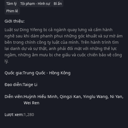
Tâm lý
Tội phạm - Hình sự
Bí ẩn
Phim lẻ
Giới thiệu:
Luật sư Ding Yifeng bị cả ngành quay lưng và cấm hành
nghề sau khi dám phanh phui những góc khuất và sự mờ ám
bên trong chính công ty luật của mình. Trên hành trình tìm
lại danh dự và sự thật, anh phải đối mặt với những thế lực
ngầm, những âm mưu bị che giấu và cuộc chiến bảo vệ công
lý.
Quốc gia:
Trung Quốc - Hồng Kông
Đạo diễn:
Taige Li
Diễn viên:
Huỳnh Hiểu Minh
Qingzi Kan
Yinglu Wang
Ni Yan
Wei Ren
Lượt xem:
1,280