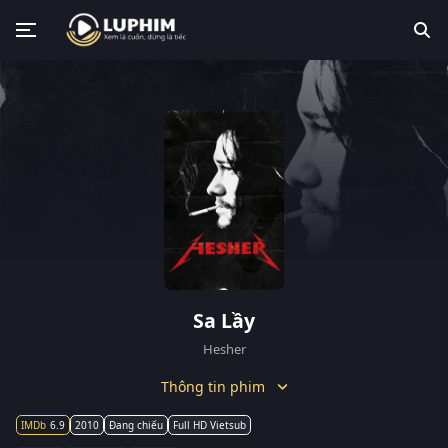
Sa Lầy
Hesher
Thông tin phim
6.9
2010
Đang chiếu
Full HD Vietsub