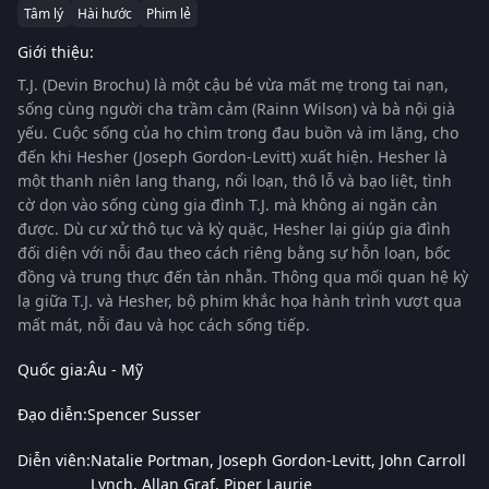
Tâm lý
Hài hước
Phim lẻ
Giới thiệu:
T.J. (Devin Brochu) là một cậu bé vừa mất mẹ trong tai nạn,
sống cùng người cha trầm cảm (Rainn Wilson) và bà nội già
yếu. Cuộc sống của họ chìm trong đau buồn và im lặng, cho
đến khi Hesher (Joseph Gordon-Levitt) xuất hiện. Hesher là
một thanh niên lang thang, nổi loạn, thô lỗ và bạo liệt, tình
cờ dọn vào sống cùng gia đình T.J. mà không ai ngăn cản
được. Dù cư xử thô tục và kỳ quặc, Hesher lại giúp gia đình
đối diện với nỗi đau theo cách riêng bằng sự hỗn loạn, bốc
đồng và trung thực đến tàn nhẫn. Thông qua mối quan hệ kỳ
lạ giữa T.J. và Hesher, bộ phim khắc họa hành trình vượt qua
mất mát, nỗi đau và học cách sống tiếp.
Quốc gia:
Âu - Mỹ
Đạo diễn:
Spencer Susser
Diễn viên:
Natalie Portman
Joseph Gordon-Levitt
John Carroll
Lynch
Allan Graf
Piper Laurie