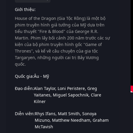
Giới thiệu:
House of the Dragon (Gia Tộc Rồng)
là một bộ
phim truyền hình giả tưởng của Mỹ dựa trên
tiểu thuyết "Fire & Blood" của George R.R.
Martin. Phim lấy bối cảnh 200 năm trước các sự
kiện của bộ phim truyền hình gốc "Game of
Thrones", và kể về câu chuyện của gia tộc
Targaryen, những người cai trị Bảy Vương
quốc.
Quốc gia:
Âu - Mỹ
Đạo diễn:
Alan Taylor
Loni Peristere
Greg
Yaitanes
Miguel Sapochnik
Clare
Kilner
Diễn viên:
Rhys Ifans
Matt Smith
Sonoya
Mizuno
Matthew Needham
Graham
McTavish