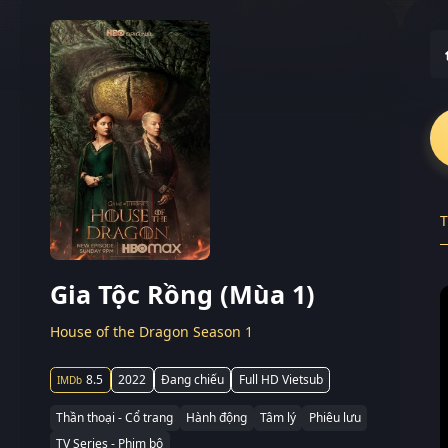
T
Gia Tộc Rồng (Mùa 1)
House of the Dragon Season 1
8.5
2022
Đang chiếu
Full HD Vietsub
Thần thoại - Cổ trang
Hành động
Tâm lý
Phiêu lưu
TV Series - Phim bộ