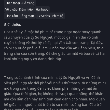
Thần thoại - Cổ trang
Võ thuật - Kiếm hiệp
Hài hước
Tình cảm - Lãng mạn
TV Series - Phim bộ
Giới thiệu:
Hoa Khê Ký là một bộ phim cổ trang ngọt ngào xoay quanh
câu chuyện của Lý Sơ Nguyệt, một cô gái hiện đại vô tình
xuyên không về thời kỳ cổ đại tại Vân Uất sơn trang. Tại đây,
cô bị ép buộc phải giả làm vị hôn thê của An Cảnh Siêu, thiếu
trang chủ của sơn trang, để che giấu tai mắt và bảo vệ cả hai
khỏi những nguy cơ đang rình rập.
Trong suốt hành trình của mình, Lý Sơ Nguyệt và An Cảnh
Siêu phải hợp tác đối phó với nhiều thử thách, từ những mưu
mô trong sơn trang đến việc khám phá những bí mật ẩn
giấu. Qua thời gian, họ không chỉ vượt qua những khó khăn
mà còn dần dần nảy sinh tình cảm dành cho nhau. Mối quan
hệ giữa hai người phát triển từ sự miễn cưỡng ban đầu trở
thành một tình yêu ngọt ngào và chân thành.